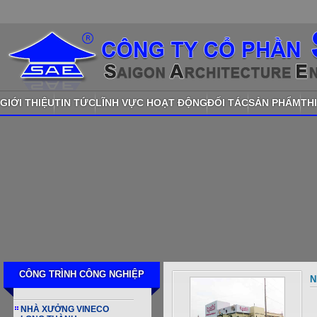
GIỚI THIỆU
TIN TỨC
LĨNH VỰC HOẠT ĐỘNG
ĐỐI TÁC
SẢN PHẨM
TH
CÔNG TRÌNH CÔNG NGHIỆP
N
NHÀ XƯỞNG VINECO