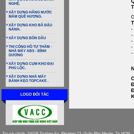
NGHỆ.
T
XÂY DỰNG HÃNG NƯỚC
G
MẮM QUÊ HƯƠNG.
T
XÂY DỰNG KHO BÃ ĐẬU
-
NÀNH.
-
XÂY DỰNG BỒN DẦU
-
-
THI CÔNG HỒ TỰ THẤM -
NHÀ MÁY ABS - BÌNH
-
DƯƠNG
XÂY DỰNG CỤM KHO ĐẠI
PHÚ LỘC.
XÂY DỰNG NHÀ MÁY
C
BÁNH KẸO TOPCAKE .
Đ
Đ
LOGO ĐỐI TÁC
K
Trụ sở chính: 1162/5 Trường Sa, Phường 13, Quận Phú Nhuận, Tp HCM.