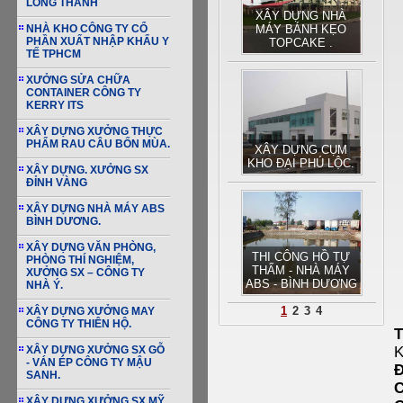
LONG THÀNH
XÂY DỰNG NHÀ
NHÀ KHO CÔNG TY CỔ
MÁY BÁNH KẸO
PHẦN XUẤT NHẬP KHẨU Y
TOPCAKE .
TẾ TPHCM
XƯỞNG SỬA CHỮA
CONTAINER CÔNG TY
KERRY ITS
XÂY DỰNG XƯỞNG THỰC
PHẨM RAU CÂU BỐN MÙA.
XÂY DỰNG CỤM
KHO ĐẠI PHÚ LỘC.
XÂY DỰNG. XƯỞNG SX
ĐỈNH VÀNG
XÂY DỰNG NHÀ MÁY ABS
BÌNH DƯƠNG.
XÂY DỰNG VĂN PHÒNG,
THI CÔNG HỒ TỰ
PHÒNG THÍ NGHIỆM,
THẤM - NHÀ MÁY
XƯỞNG SX – CÔNG TY
ABS - BÌNH DƯƠNG
NHÀ Ý.
1
2
3
4
XÂY DỰNG XƯỞNG MAY
CÔNG TY THIÊN HỘ.
XÂY DỰNG XƯỞNG SX GỖ
- VÁN ÉP CÔNG TY MẬU
Đ
SANH.
XÂY DỰNG XƯỞNG SX MỸ