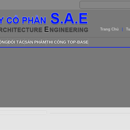
Trang Chủ
|
T
ĐỘNG
ĐỐI TÁC
SẢN PHẨM
THI CÔNG TOP-BASE