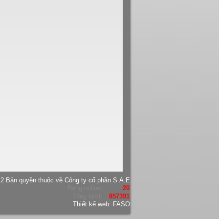
2 Bản quyền thuộc về Công ty cổ phần S.A.E
Đang online:
20
Tổng lượt:
857391
Thiết kế web:
FASO