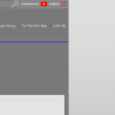
vietnamese
english
uyển Dụng
|
Tư Vấn-Hỏi Đáp
|
Liên Hệ