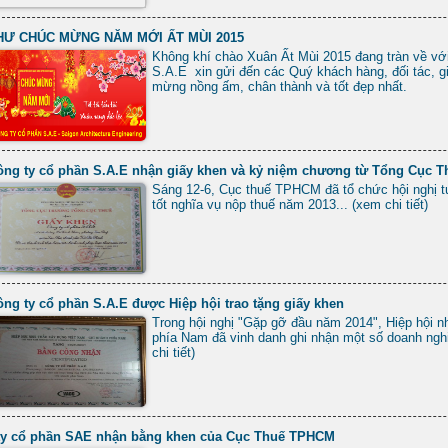
HƯ CHÚC MỪNG NĂM MỚI ẤT MÙI 2015
Không khí chào Xuân Ất Mùi 2015 đang tràn về vớ
S.A.E xin gửi đến các Quý khách hàng, đối tác, gi
mừng nồng ấm, chân thành và tốt đẹp nhất.
ông ty cổ phần S.A.E nhận giấy khen và kỷ niệm chương từ Tổng Cục T
Sáng 12-6, Cục thuế TPHCM đã tổ chức hội nghị t
tốt nghĩa vụ nộp thuế năm 2013... (xem chi tiết)
ng ty cổ phần S.A.E được Hiệp hội trao tặng giấy khen
Trong hội nghị "Gặp gỡ đầu năm 2014", Hiệp hội 
phía Nam đã vinh danh ghi nhận một số doanh nghi
chi tiết)
ty cổ phần SAE nhận bằng khen của Cục Thuế TPHCM