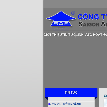
GIỚI THIỆU
TIN TỨC
LĨNH VỰC HOẠT 
TIN TỨC
C
- TIN CHUYÊN NGÀNH