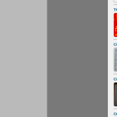
T
C
Cô
C