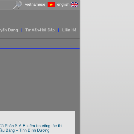
vietnamese
english
uyển Dụng
|
Tư Vấn-Hỏi Đáp
|
Liên Hệ
ổ Phần S.A.E kiểm tra công tác thi
 Bầu Bàng – Tỉnh Bình Dương.