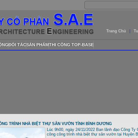
Trang Chủ
|
T
ĐỘNG
ĐỐI TÁC
SẢN PHẨM
THI CÔNG TOP-BASE
ÔNG TRÌNH NHÀ BIỆT THỰ SÂN VƯỜN TỈNH BÌNH DƯƠNG
Lúc 9h00, ngày 24/11/2022 Ban lãnh đạo Công Ty C
công công trình nhà biệt thự sân vườn tại Huyện