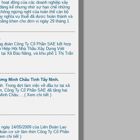
2, hoạt động của các doanh nghiệp xây
m đáng kể nhưng nhờ sự hạn chế những
 không ngừng nghỉ của toàn thể cán bộ
vậy nghĩa vụ thuế đã được hoàn thành và
bằng khen cho đơn vị ngày 29 tháng 1
.
ông đoàn Công Ty Cổ Phần SAE kết hợp
n Hiệp Hội Nhà Thầu Xây Dựng Việt
 tại Xã Bàu Năng, và khu phố 1 Thị Trấn
ơng Minh Châu Tỉnh Tây Ninh.
. Trong đợt làm việc về đầu tư tại xã
n, Công Ty Cổ Phần SAE đã tặng hai
nh Châu.....( Xem chi tiết )
 ngày 14/05/2009 của Liên Đoàn Lao
oàn cơ sở lâm thời Công Ty Cổ Phần
m chi tiết )