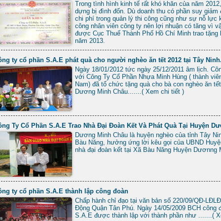
Trong tình hình kinh tế rất khó khăn của năm 201
dựng bị đình đốn. Dù doanh thu có phần suy giả
chi phí trong quản lý thi công cũng như sự nỗ lực
công nhân viên công ty nên lợi nhuận có tăng vì 
được Cục Thuế Thành Phố Hồ Chí Minh trao tặng 
năm 2013.
ng ty cổ phần S.A.E phát quà cho người nghèo ăn tết 2012 tại Tây Ninh
Ngày 18/01/2012 tức ngày 25/12/2011 âm lịch. C
với Công Ty Cổ Phần Nhựa Minh Hùng ( thành viê
Nam) đã tổ chức tặng quà cho bà con nghèo ăn tết
Dương Minh Châu.......( Xem chi tiết )
ông Ty Cổ Phần S.A.E Trao Nhà Đại Đoàn Kết Và Phát Quà Tại Huyện Dư
Dương Minh Châu là huyện nghèo của tỉnh Tây Ninh
Bàu Năng, hưởng ứng lời kêu gọi của UBND Huyệ
nhà đại đoàn kết tại Xã Bàu Năng Huyện Dươnng Mi
ông ty cổ phần S.A.E thành lập công đoàn
Chấp hành chỉ đạo tại văn bản số 220/09/QĐ-LĐLĐ
Động Quận Tân Phú. Ngày 14/05/2009 BCH công đ
S.A.E được thành lập với thành phần như .......( Xe