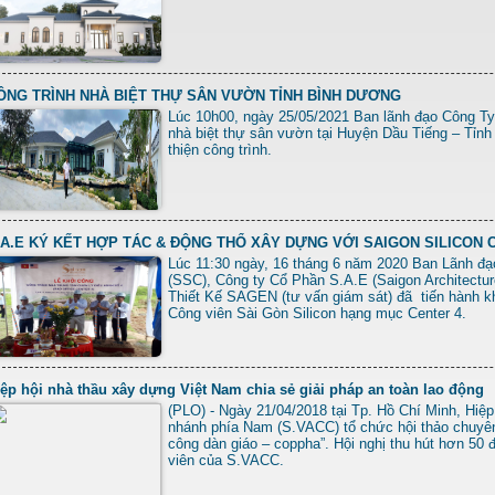
ÔNG TRÌNH NHÀ BIỆT THỰ SÂN VƯỜN TỈNH BÌNH DƯƠNG
Lúc 10h00, ngày 25/05/2021 Ban lãnh đạo Công Ty
nhà biệt thự sân vườn tại Huyện Dầu Tiếng – Tỉnh
thiện công trình.
.A.E KÝ KẾT HỢP TÁC & ĐỘNG THỔ XÂY DỰNG VỚI SAIGON SILICON C
Lúc 11:30 ngày, 16 tháng 6 năm 2020 Ban Lãnh đạo
(SSC), Công ty Cổ Phần S.A.E (Saigon Architectu
Thiết Kế SAGEN (tư vấn giám sát) đã tiến hành k
Công viên Sài Gòn Silicon hạng mục Center 4.
ệp hội nhà thầu xây dựng Việt Nam chia sẻ giải pháp an toàn lao động
(PLO) - Ngày 21/04/2018 tại Tp. Hồ Chí Minh, Hiệ
nhánh phía Nam (S.VACC) tổ chức hội thảo chuyên 
công dàn giáo – coppha”. Hội nghị thu hút hơn 50 đ
viên của S.VACC.