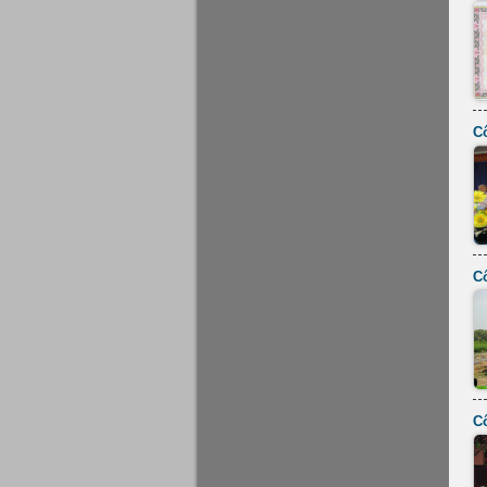
Cô
C
C