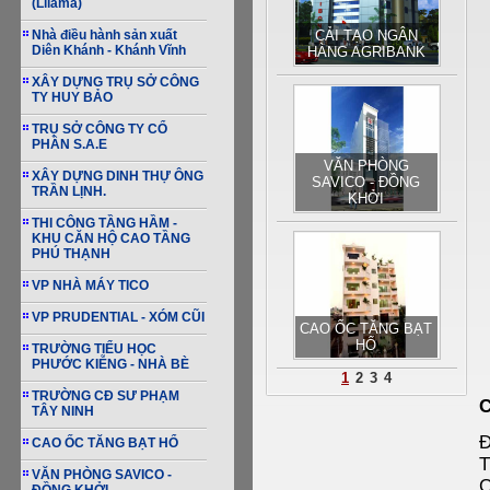
(Lilama)
Nhà điều hành sản xuất
CẢI TẠO NGÂN
Diên Khánh - Khánh Vĩnh
HÀNG AGRIBANK
XÂY DỰNG TRỤ SỞ CÔNG
TY HUY BẢO
TRỤ SỞ CÔNG TY CỔ
PHẦN S.A.E
VĂN PHÒNG
XÂY DỰNG DINH THỰ ÔNG
SAVICO - ĐỒNG
TRẦN LỊNH.
KHỞI
THI CÔNG TẦNG HẦM -
KHU CĂN HỘ CAO TẦNG
PHÚ THẠNH
VP NHÀ MÁY TICO
VP PRUDENTIAL - XÓM CŨI
CAO ỐC TĂNG BẠT
HỔ
TRƯỜNG TIỂU HỌC
PHƯỚC KIỄNG - NHÀ BÈ
1
2
3
4
TRƯỜNG CĐ SƯ PHẠM
TÂY NINH
Đ
CAO ỐC TĂNG BẠT HỔ
T
VĂN PHÒNG SAVICO -
C