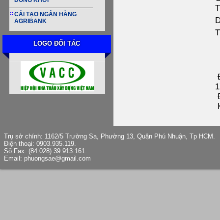
ĐỒNG KHỞI
T
CẢI TẠO NGÂN HÀNG
D
AGRIBANK
T
LOGO ĐỐI TÁC
Đ
1
Đ
K
Trụ sở chính: 1162/5 Trường Sa, Phường 13, Quận Phú Nhuận, Tp HCM.
Điện thoại: 0903.935.119.
Số Fax: (84.028) 39.913.161.
Email: phuongsae@gmail.com