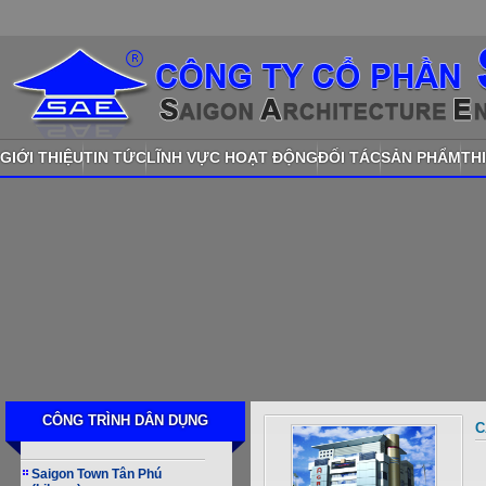
GIỚI THIỆU
TIN TỨC
LĨNH VỰC HOẠT ĐỘNG
ĐỐI TÁC
SẢN PHẨM
TH
CÔNG TRÌNH DÂN DỤNG
C
Saigon Town Tân Phú