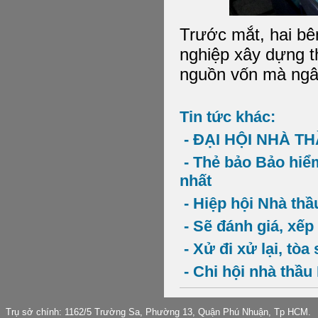
Trước mắt, hai bê
nghiệp xây dựng t
nguồn vốn mà ngâ
Tin tức khác:
- ĐẠI HỘI NHÀ T
- Thẻ bảo Bảo hiểm
nhất
- Hiệp hội Nhà thầ
- Sẽ đánh giá, xếp 
- Xử đi xử lại, tò
- Chi hội nhà thầ
Trụ sở chính: 1162/5 Trường Sa, Phường 13, Quận Phú Nhuận, Tp HCM.