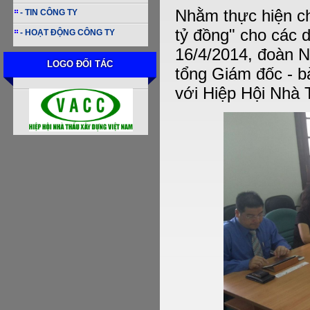
Nhằm thực hiện ch
- TIN CÔNG TY
tỷ đồng" cho các 
- HOẠT ĐỘNG CÔNG TY
16/4/2014, đoàn 
LOGO ĐỐI TÁC
tổng Giám đốc - b
với Hiệp Hội Nhà