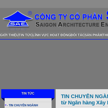
GIỚI THIỆU
TIN TỨC
LĨNH VỰC HOẠT ĐỘNG
ĐỐI TÁC
SẢN PHẨM
TH
TIN TỨC
TIN CHUYÊN NGÀNH 
từ Ngân hàng Xây
- TIN CHUYÊN NGÀNH